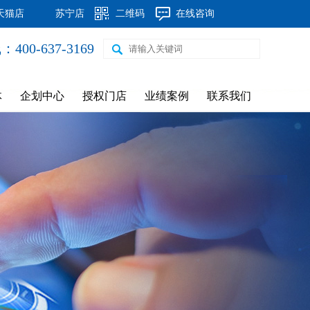
天猫店
苏宁店
二维码
在线咨询
00-637-3169
铜铝85X85 棱镜系列暖气片
体
企划中心
授权门店
业绩案例
联系我们
钢制60*30圆弧片头暖气片