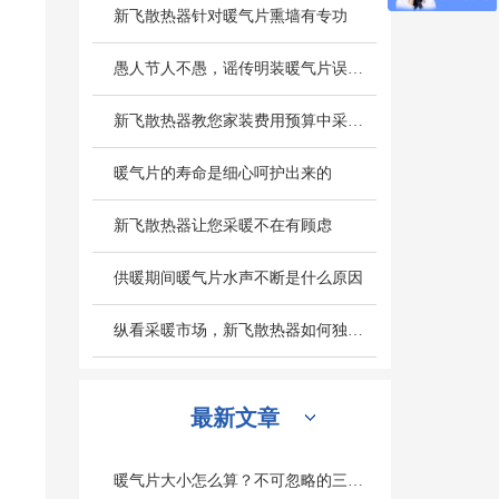
新飞散热器针对暖气片熏墙有专功
愚人节人不愚，谣传明装暖气片误区别轻信
新飞散热器教您家装费用预算中采暖设备造价怎么计算
暖气片的寿命是细心呵护出来的
铜铝85X85 棱镜系列暖气片
新飞散热器让您采暖不在有顾虑
供暖期间暖气片水声不断是什么原因
纵看采暖市场，新飞散热器如何独旗一帜深受人们欢迎
最新文章
暖气片大小怎么算？不可忽略的三个因素是什么？