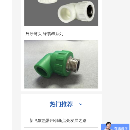
外牙弯头 绿翡翠系列
热门推荐
罗马柱铜铝复合暖气片
新飞散热器用创新点亮发展之路