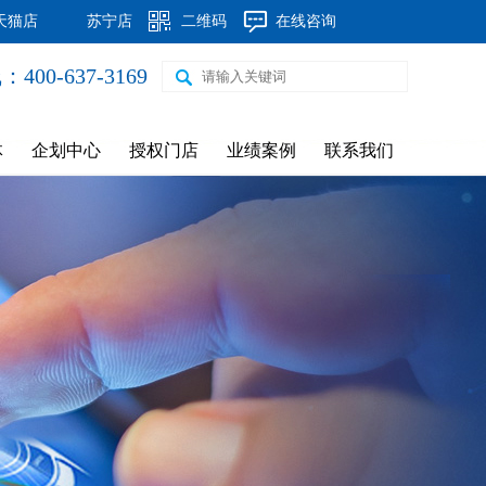
天猫店
苏宁店
二维码
在线咨询
00-637-3169
钢制60*30圆弧片头暖气片
体
企划中心
授权门店
业绩案例
联系我们
新飞元宝换热器8柱