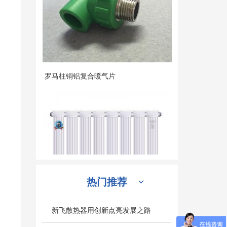
罗马柱铜铝复合暖气片
热门推荐
铜铝85X85 棱镜系列暖气片
新飞散热器用创新点亮发展之路