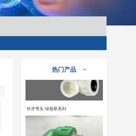
内牙弯头
热门产品
外牙弯头 绿翡翠系列