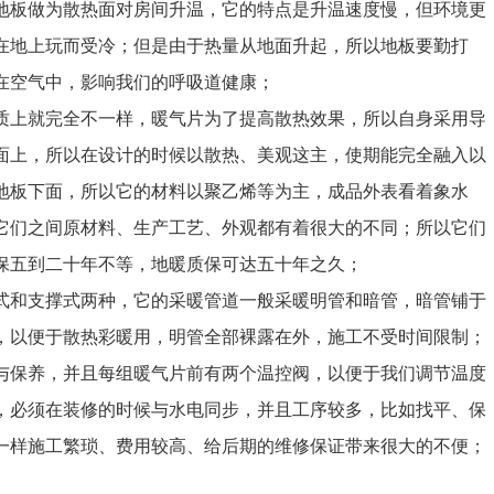
地板做为散热面对房间升温，它的特点是升温速度慢，但环境更
在地上玩而受冷；但是由于热量从地面升起，所以地板要勤打
在空气中，影响我们的呼吸道健康；
上就完全不一样，暖气片为了提高散热效果，所以自身采用导
面上，所以在设计的时候以散热、美观这主，使期能完全融入以
地板下面，所以它的材料以聚乙烯等为主，成品外表看着象水
它们之间原材料、生产工艺、外观都有着很大的不同；所以它们
保五到二十年不等，地暖质保可达五十年之久；
式和支撑式两种，它的采暖管道一般采暖明管和暗管，暗管铺于
，以便于散热彩暖用，明管全部裸露在外，施工不受时间限制；
与保养，并且每组暖气片前有两个温控阀，以便于我们调节温度
，必须在装修的时候与水电同步，并且工序较多，比如找平、保
一样施工繁琐、费用较高、给后期的维修保证带来很大的不便；