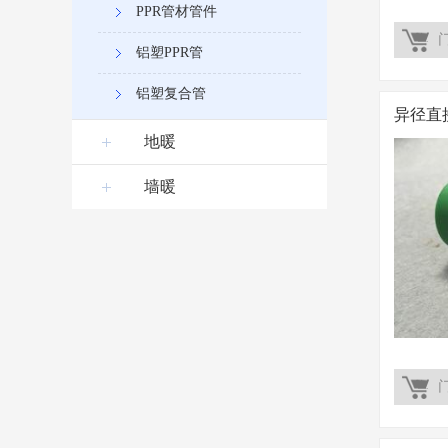
PPR管材管件
铝塑PPR管
铝塑复合管
异径直
地暖
墙暖