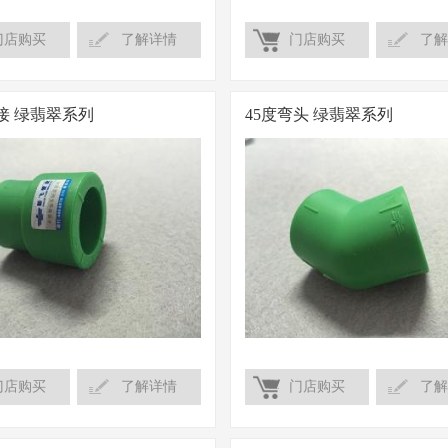
门店购买
了解详情
门店购买
了解
接 绿翡翠系列
45度弯头 绿翡翠系列
门店购买
了解详情
门店购买
了解