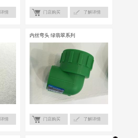
详情
门店购买
了解详情
内丝弯头 绿翡翠系列
详情
门店购买
了解详情