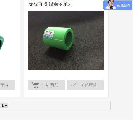
等径直接 绿翡翠系列
详情
门店购买
了解详情